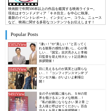
映画館で年間500本以上の作品を鑑賞する映画ライター。
現在はオウンドメディア「キネ坊主」を中心に執筆。
最新のイベントレポート、インタビュー、コラム、ニュース
など、映画に関する多彩なコンテンツをお伝えします！
Popular Posts
15052
View
”凄い！”や”美しい！”と言ってく
れる観客の感性が凄いし、心が美
しい…『国宝』吉沢亮さんと李相
日監督を迎え特大ヒット記念舞台
挨拶開催！
10492
View
目に見えるものが真実とは限らな
い…！『コンフィデンスマンJP プ
リンセス編』がいよいよ劇場公
開！
9491
View
女の子が綺麗に撮られ、ＳＭの世
界を覗けるエンタメな映画…！
『私の奴隷になりなさい 第２章 ご
主人様と呼ばせてください』百合
沙さんを迎え舞台挨拶開催！