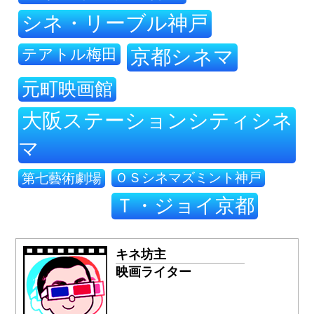
シネ・リーブル神戸
テアトル梅田
京都シネマ
元町映画館
大阪ステーションシティシネ
マ
ＯＳシネマズミント神戸
第七藝術劇場
Ｔ・ジョイ京都
キネ坊主
映画ライター