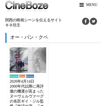
MENU
関西の映画シーンを伝えるサイト
キネ坊主
オー・パン・クペ
News
Review
Column
2026年4月14日
2000年代以降に再評
価の機運が高まった
ヌーヴェルヴァーグ
の名匠ギイ・ジル監