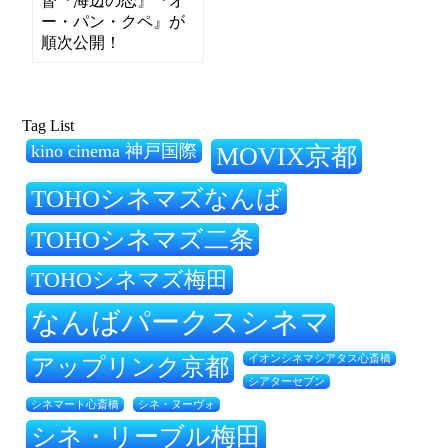
督『海辺の恋』『オ
ー・パン・クペ』が
順次公開！
Tag List
kino cinema 神戸国際
MOVIX京都
TOHOシネマズなんば
TOHOシネマズ二条
TOHOシネマズ梅田
なんばパークスシネマ
アップリンク京都
イオンシネマシアタス心斎橋
シアターセブン
シネ・ヌーヴォ
シネマート心斎橋
シネ・リーブル梅田