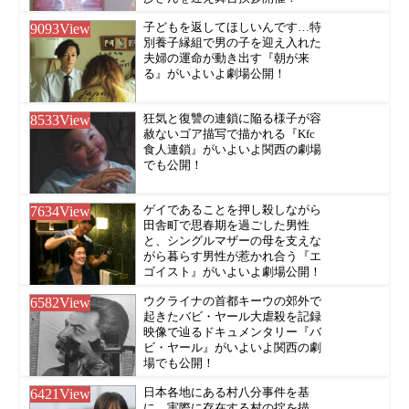
9093
View
子どもを返してほしいんです…特
別養子縁組で男の子を迎え入れた
夫婦の運命が動き出す『朝が来
る』がいよいよ劇場公開！
8533
View
狂気と復讐の連鎖に陥る様子が容
赦ないゴア描写で描かれる『Kfc
食人連鎖』がいよいよ関西の劇場
でも公開！
7634
View
ゲイであることを押し殺しながら
田舎町で思春期を過ごした男性
と、シングルマザーの母を支えな
がら暮らす男性が惹かれ合う『エ
ゴイスト』がいよいよ劇場公開！
6582
View
ウクライナの首都キーウの郊外で
起きたバビ・ヤール大虐殺を記録
映像で辿るドキュメンタリー『バ
ビ・ヤール』がいよいよ関西の劇
場でも公開！
6421
View
日本各地にある村八分事件を基
に、実際に存在する村の掟を描