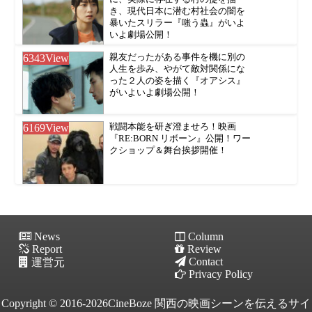
き、現代日本に潜む村社会の闇を
暴いたスリラー『嗤う蟲』がいよ
いよ劇場公開！
6343
View
親友だったがある事件を機に別の
人生を歩み、やがて敵対関係にな
った２人の姿を描く『オアシス』
がいよいよ劇場公開！
6169
View
戦闘本能を研ぎ澄ませろ！映画
『RE:BORN リボーン』公開！ワー
クショップ＆舞台挨拶開催！
News
Column
Report
Review
Contact
運営元
Privacy Policy
Copyright © 2016-2026CineBoze 関西の映画シーンを伝えるサイ