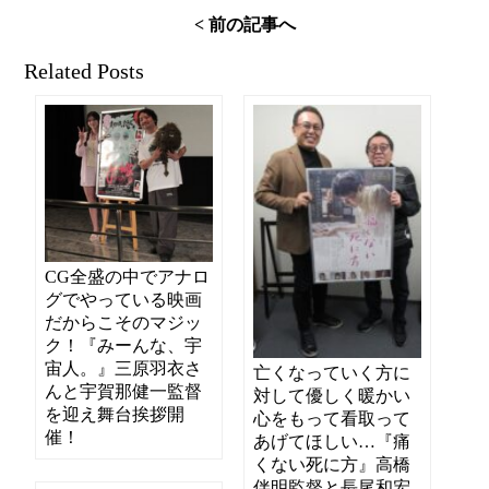
< 前の記事へ
Related Posts
CG全盛の中でアナロ
グでやっている映画
だからこそのマジッ
ク！『みーんな、宇
宙人。』三原羽衣さ
亡くなっていく方に
んと宇賀那健一監督
対して優しく暖かい
を迎え舞台挨拶開
心をもって看取って
催！
あげてほしい…『痛
くない死に方』高橋
伴明監督と長尾和宏