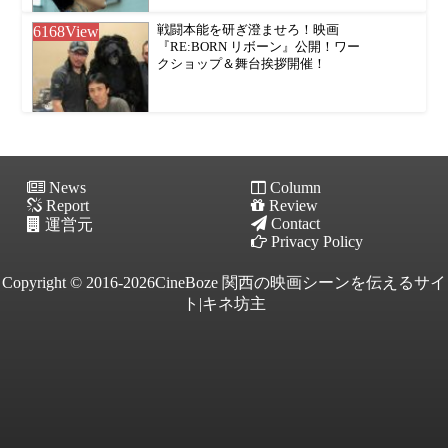
6168
View
戦闘本能を研ぎ澄ませろ！映画
『RE:BORN リボーン』公開！ワー
クショップ＆舞台挨拶開催！
News
Column
Report
Review
Contact
運営元
Privacy Policy
Copyright © 2016-2026CineBoze 関西の映画シーンを伝えるサイ
ト|キネ坊主