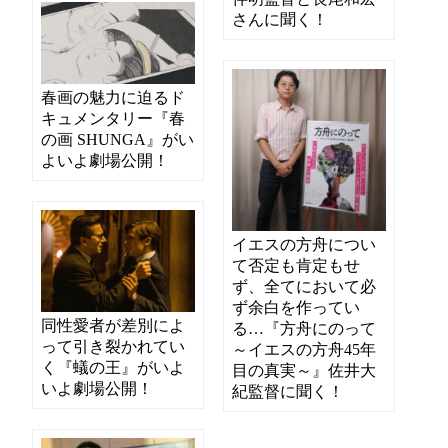
さんに聞く！
春画の魅力に迫るド
キュメンタリー『春
の画 SHUNGA』がい
よいよ劇場公開！
イエスの方舟につい
て否定も肯定もせ
ず、全てにおいて必
ず余白を作ってい
同性愛者が差別によ
る…『方舟にのって
って引き裂かれてい
～イエスの方舟45年
く『蟻の王』がいよ
目の真実～』佐井大
いよ劇場公開！
紀監督に聞く！