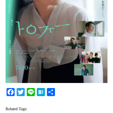
Facebook
Twitter
Line
Hatena
共
有
Related Tags: