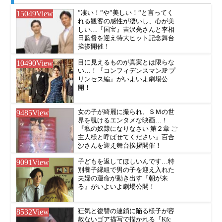
15049
View
”凄い！”や”美しい！”と言ってく
れる観客の感性が凄いし、心が美
しい…『国宝』吉沢亮さんと李相
日監督を迎え特大ヒット記念舞台
挨拶開催！
10490
View
目に見えるものが真実とは限らな
い…！『コンフィデンスマンJP プ
リンセス編』がいよいよ劇場公
開！
9485
View
女の子が綺麗に撮られ、ＳＭの世
界を覗けるエンタメな映画…！
『私の奴隷になりなさい 第２章 ご
主人様と呼ばせてください』百合
沙さんを迎え舞台挨拶開催！
9091
View
子どもを返してほしいんです…特
別養子縁組で男の子を迎え入れた
夫婦の運命が動き出す『朝が来
る』がいよいよ劇場公開！
8532
View
狂気と復讐の連鎖に陥る様子が容
赦ないゴア描写で描かれる『Kfc