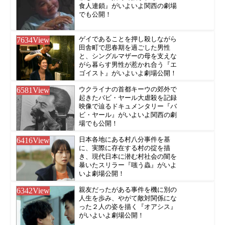
食人連鎖』がいよいよ関西の劇場
でも公開！
7634
View
ゲイであることを押し殺しながら
田舎町で思春期を過ごした男性
と、シングルマザーの母を支えな
がら暮らす男性が惹かれ合う『エ
ゴイスト』がいよいよ劇場公開！
6581
View
ウクライナの首都キーウの郊外で
起きたバビ・ヤール大虐殺を記録
映像で辿るドキュメンタリー『バ
ビ・ヤール』がいよいよ関西の劇
場でも公開！
6416
View
日本各地にある村八分事件を基
に、実際に存在する村の掟を描
き、現代日本に潜む村社会の闇を
暴いたスリラー『嗤う蟲』がいよ
いよ劇場公開！
6342
View
親友だったがある事件を機に別の
人生を歩み、やがて敵対関係にな
った２人の姿を描く『オアシス』
がいよいよ劇場公開！