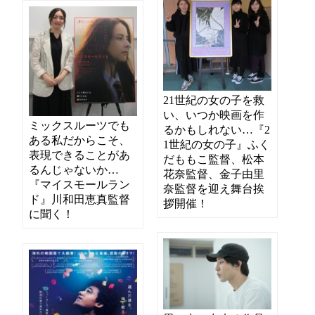
21世紀の女の子を救
い、いつか映画を作
ミックスルーツでも
るかもしれない…『2
ある私だからこそ、
1世紀の女の子』ふく
表現できることがあ
だももこ監督、松本
るんじゃないか…
花奈監督、金子由里
『マイスモールラン
奈監督を迎え舞台挨
ド』川和田恵真監督
拶開催！
に聞く！