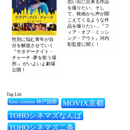
思い出に出来る作品
を撮りたい、そし
て、映画から声が聞
こえてくるような作
品を撮りたい…『フ
ィア・オブ・ミッシ
ング・アウト』河内
性別に悩む青年が自
彰監督に聞く！
分を解放させていく
『サタデーナイト・
チャーチ -夢を歌う場
所-』がいよいよ劇場
公開！
Tag List
kino cinema 神戸国際
MOVIX京都
TOHOシネマズなんば
TOHOシネマズ二条