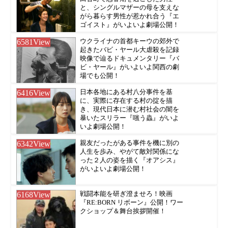
と、シングルマザーの母を支えな
がら暮らす男性が惹かれ合う『エ
ゴイスト』がいよいよ劇場公開！
6581
View
ウクライナの首都キーウの郊外で
起きたバビ・ヤール大虐殺を記録
映像で辿るドキュメンタリー『バ
ビ・ヤール』がいよいよ関西の劇
場でも公開！
6416
View
日本各地にある村八分事件を基
に、実際に存在する村の掟を描
き、現代日本に潜む村社会の闇を
暴いたスリラー『嗤う蟲』がいよ
いよ劇場公開！
6342
View
親友だったがある事件を機に別の
人生を歩み、やがて敵対関係にな
った２人の姿を描く『オアシス』
がいよいよ劇場公開！
6168
View
戦闘本能を研ぎ澄ませろ！映画
『RE:BORN リボーン』公開！ワー
クショップ＆舞台挨拶開催！