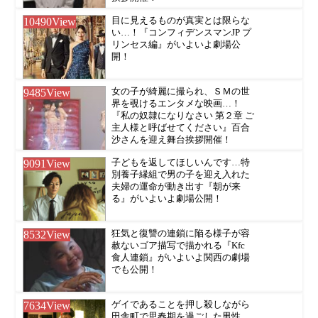
10490
View
目に見えるものが真実とは限らな
い…！『コンフィデンスマンJP プ
リンセス編』がいよいよ劇場公
開！
9485
View
女の子が綺麗に撮られ、ＳＭの世
界を覗けるエンタメな映画…！
『私の奴隷になりなさい 第２章 ご
主人様と呼ばせてください』百合
沙さんを迎え舞台挨拶開催！
9091
View
子どもを返してほしいんです…特
別養子縁組で男の子を迎え入れた
夫婦の運命が動き出す『朝が来
る』がいよいよ劇場公開！
8532
View
狂気と復讐の連鎖に陥る様子が容
赦ないゴア描写で描かれる『Kfc
食人連鎖』がいよいよ関西の劇場
でも公開！
7634
View
ゲイであることを押し殺しながら
田舎町で思春期を過ごした男性