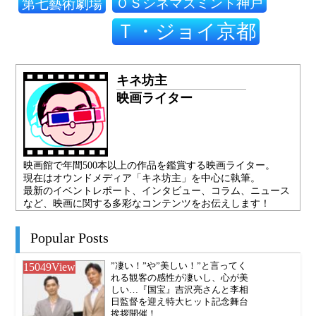
ＯＳシネマズミント神戸
第七藝術劇場
Ｔ・ジョイ京都
キネ坊主
映画ライター
映画館で年間500本以上の作品を鑑賞する映画ライター。
現在はオウンドメディア「キネ坊主」を中心に執筆。
最新のイベントレポート、インタビュー、コラム、ニュース
など、映画に関する多彩なコンテンツをお伝えします！
Popular Posts
15049
View
”凄い！”や”美しい！”と言ってく
れる観客の感性が凄いし、心が美
しい…『国宝』吉沢亮さんと李相
日監督を迎え特大ヒット記念舞台
挨拶開催！