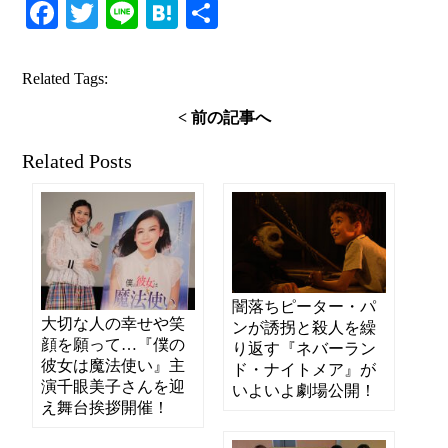
Facebook
Twitter
Line
Hatena
共
有
Related Tags:
< 前の記事へ
Related Posts
闇落ちピーター・パ
大切な人の幸せや笑
ンが誘拐と殺人を繰
顔を願って…『僕の
り返す『ネバーラン
彼女は魔法使い』主
ド・ナイトメア』が
演千眼美子さんを迎
いよいよ劇場公開！
え舞台挨拶開催！