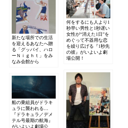
何をするにも人より1
秒早い男性と1秒遅い
女性が“消えた1日”を
新たな場所での生活
めぐって不器用な恋
を迎えるあなたへ贈
を繰り広げる『1秒先
る「グッバイ、ハロ
の彼』がいよいよ劇
ーＮｉｇｈｔ」をみ
場公開！
なみ会館から
船の乗組員がドラキ
ュラに襲われる…
『ドラキュラ／デメ
テル号最期の航海』
がいよいよ劇場公