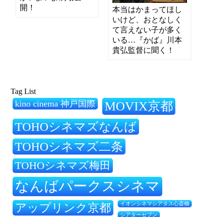
開！
本当はかまってほし
いけど、おとなしく
て言えない子が多く
いる…『かば』川本
貴弘監督に聞く！
Tag List
kino cinema 神戸国際
MOVIX京都
TOHOシネマズなんば
TOHOシネマズ二条
TOHOシネマズ梅田
なんばパークスシネマ
アップリンク京都
イオンシネマシアタス心斎橋
シアターセブン