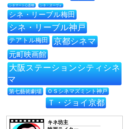
シネ・ヌーヴォ
シネマート心斎橋
シネ・リーブル梅田
シネ・リーブル神戸
テアトル梅田
京都シネマ
元町映画館
大阪ステーションシティシネ
マ
ＯＳシネマズミント神戸
第七藝術劇場
Ｔ・ジョイ京都
キネ坊主