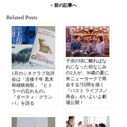
< 前の記事へ
Related Posts
子供の頃に離ればな
れになった幼なじみ
の2人が、36歳の夏に
1月のシネクラブ合評
米ニューヨークで再
会は「没後十年 黒木
会する7日間を描く
和雄映画祭」『ヒト
『パスト ライブス／
ラーの忘れもの』
再会』がいよいよ劇
『ダーティ・グラン
場公開！
パ』を語る