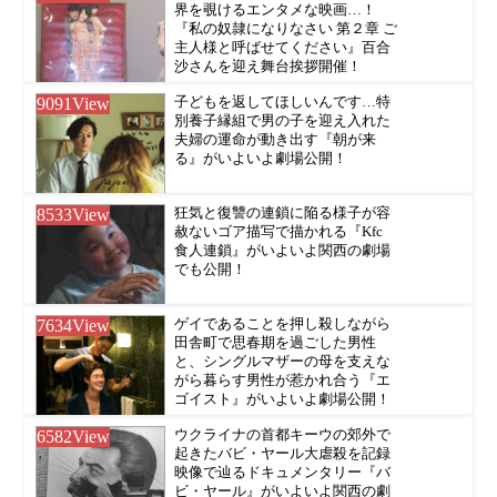
界を覗けるエンタメな映画…！
『私の奴隷になりなさい 第２章 ご
主人様と呼ばせてください』百合
沙さんを迎え舞台挨拶開催！
9091
View
子どもを返してほしいんです…特
別養子縁組で男の子を迎え入れた
夫婦の運命が動き出す『朝が来
る』がいよいよ劇場公開！
8533
View
狂気と復讐の連鎖に陥る様子が容
赦ないゴア描写で描かれる『Kfc
食人連鎖』がいよいよ関西の劇場
でも公開！
7634
View
ゲイであることを押し殺しながら
田舎町で思春期を過ごした男性
と、シングルマザーの母を支えな
がら暮らす男性が惹かれ合う『エ
ゴイスト』がいよいよ劇場公開！
6582
View
ウクライナの首都キーウの郊外で
起きたバビ・ヤール大虐殺を記録
映像で辿るドキュメンタリー『バ
ビ・ヤール』がいよいよ関西の劇