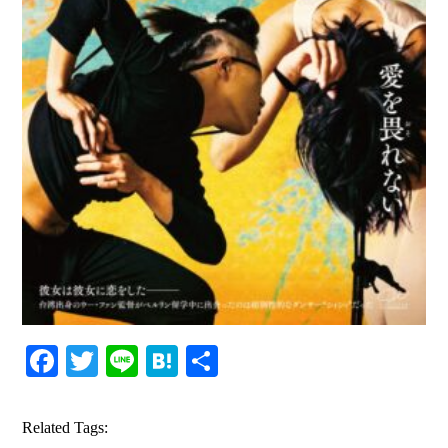
Facebook
Twitter
Line
Hatena
共
有
Related Tags: