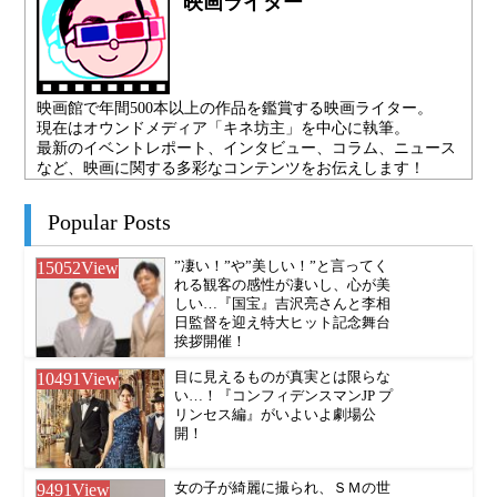
映画ライター
映画館で年間500本以上の作品を鑑賞する映画ライター。
現在はオウンドメディア「キネ坊主」を中心に執筆。
最新のイベントレポート、インタビュー、コラム、ニュース
など、映画に関する多彩なコンテンツをお伝えします！
Popular Posts
15052
View
”凄い！”や”美しい！”と言ってく
れる観客の感性が凄いし、心が美
しい…『国宝』吉沢亮さんと李相
日監督を迎え特大ヒット記念舞台
挨拶開催！
10491
View
目に見えるものが真実とは限らな
い…！『コンフィデンスマンJP プ
リンセス編』がいよいよ劇場公
開！
9491
View
女の子が綺麗に撮られ、ＳＭの世