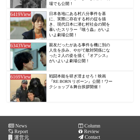
場でも公開！
6419
View
日本各地にある村八分事件を基
に、実際に存在する村の掟を描
き、現代日本に潜む村社会の闇を
暴いたスリラー『嗤う蟲』がいよ
いよ劇場公開！
6343
View
親友だったがある事件を機に別の
人生を歩み、やがて敵対関係にな
った２人の姿を描く『オアシス』
がいよいよ劇場公開！
6169
View
戦闘本能を研ぎ澄ませろ！映画
『RE:BORN リボーン』公開！ワー
クショップ＆舞台挨拶開催！
News
Column
Report
Review
Contact
運営元