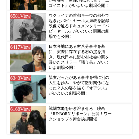
がら暮らす男性が惹かれ合う『エ
ゴイスト』がいよいよ劇場公開！
6581
View
ウクライナの首都キーウの郊外で
起きたバビ・ヤール大虐殺を記録
映像で辿るドキュメンタリー『バ
ビ・ヤール』がいよいよ関西の劇
場でも公開！
6417
View
日本各地にある村八分事件を基
に、実際に存在する村の掟を描
き、現代日本に潜む村社会の闇を
暴いたスリラー『嗤う蟲』がいよ
いよ劇場公開！
6343
View
親友だったがある事件を機に別の
人生を歩み、やがて敵対関係にな
った２人の姿を描く『オアシス』
がいよいよ劇場公開！
6168
View
戦闘本能を研ぎ澄ませろ！映画
『RE:BORN リボーン』公開！ワー
クショップ＆舞台挨拶開催！