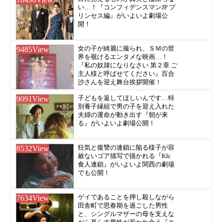
い…！『コンフィデンスマンJP プ
リンセス編』がいよいよ劇場公
開！
9485
View
女の子が綺麗に撮られ、ＳＭの世
界を覗けるエンタメな映画…！
『私の奴隷になりなさい 第２章 ご
主人様と呼ばせてください』百合
沙さんを迎え舞台挨拶開催！
9091
View
子どもを返してほしいんです…特
別養子縁組で男の子を迎え入れた
夫婦の運命が動き出す『朝が来
る』がいよいよ劇場公開！
8532
View
狂気と復讐の連鎖に陥る様子が容
赦ないゴア描写で描かれる『Kfc
食人連鎖』がいよいよ関西の劇場
でも公開！
7634
View
ゲイであることを押し殺しながら
田舎町で思春期を過ごした男性
と、シングルマザーの母を支えな