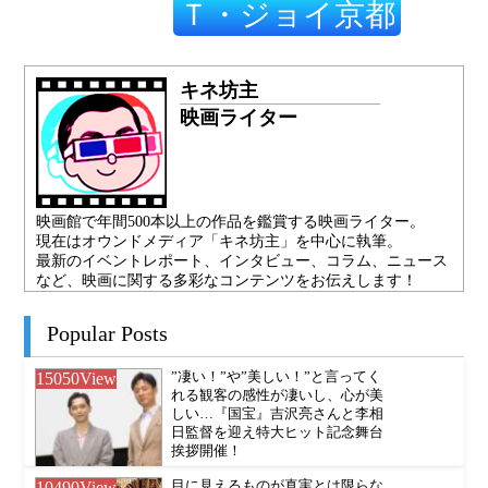
Ｔ・ジョイ京都
キネ坊主
映画ライター
映画館で年間500本以上の作品を鑑賞する映画ライター。
現在はオウンドメディア「キネ坊主」を中心に執筆。
最新のイベントレポート、インタビュー、コラム、ニュース
など、映画に関する多彩なコンテンツをお伝えします！
Popular Posts
15050
View
”凄い！”や”美しい！”と言ってく
れる観客の感性が凄いし、心が美
しい…『国宝』吉沢亮さんと李相
日監督を迎え特大ヒット記念舞台
挨拶開催！
10490
View
目に見えるものが真実とは限らな