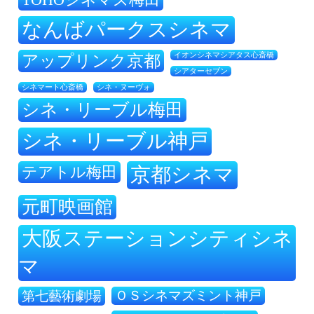
なんばパークスシネマ
アップリンク京都
イオンシネマシアタス心斎橋
シアターセブン
シネ・ヌーヴォ
シネマート心斎橋
シネ・リーブル梅田
シネ・リーブル神戸
テアトル梅田
京都シネマ
元町映画館
大阪ステーションシティシネ
マ
ＯＳシネマズミント神戸
第七藝術劇場