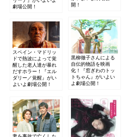
リーナ』がいよいよ
開！
劇場公開！
スペイン・マドリッ
黒柳徹子さんによる
ドで熱波によって覚
自伝的物語を映画
醒した老人達が暴れ
化！『窓ぎわのトッ
だすホラー！『エル
トちゃん』がいよい
ダリー／覚醒』がい
よ劇場公開！
よいよ劇場公開！
妻を事故で亡くした