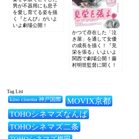
男が不器用にも息子
を愛し育てる姿を描
く『とんび』がいよ
いよ劇場公開！
かつて存在した「泣
き屋」を通して女優
の成長を描く！『見
栄を張る』いよいよ
関西で劇場公開！藤
村明世監督に聞く！
Tag List
kino cinema 神戸国際
MOVIX京都
TOHOシネマズなんば
TOHOシネマズ二条
TOHOシネマズ梅田