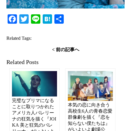
Facebook
Twitter
Line
Hatena
共
有
Related Tags:
< 前の記事へ
Related Posts
完璧なプリマになる
本気の恋に向き合う
ことに取りつかれた
高校生6人の青春恋愛
アメリカ人バレリー
群像劇を描く『恋を
ナの狂気を描く『JOI
知らない僕たちは』
KA 美と狂気のバレ
がいよいよ劇場公