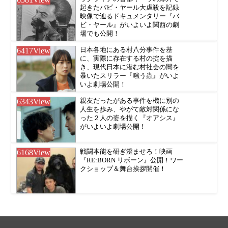
起きたバビ・ヤール大虐殺を記録
映像で辿るドキュメンタリー『バ
ビ・ヤール』がいよいよ関西の劇
場でも公開！
6417
View
日本各地にある村八分事件を基
に、実際に存在する村の掟を描
き、現代日本に潜む村社会の闇を
暴いたスリラー『嗤う蟲』がいよ
いよ劇場公開！
6343
View
親友だったがある事件を機に別の
人生を歩み、やがて敵対関係にな
った２人の姿を描く『オアシス』
がいよいよ劇場公開！
6168
View
戦闘本能を研ぎ澄ませろ！映画
『RE:BORN リボーン』公開！ワー
クショップ＆舞台挨拶開催！