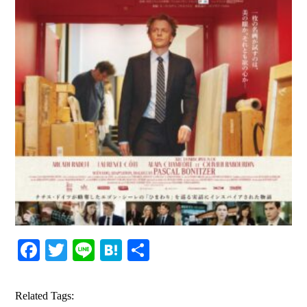
Facebook
Twitter
Line
Hatena
共
有
Related Tags: