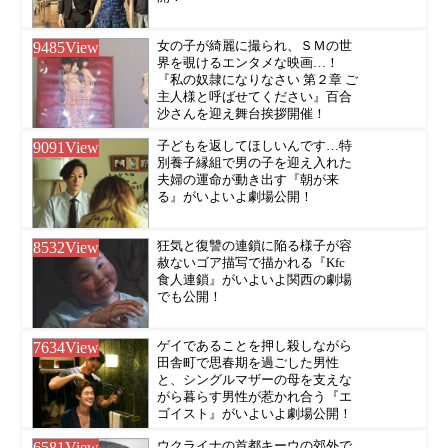
9485
View
女の子が綺麗に撮られ、ＳＭの世
界を覗けるエンタメな映画…！
『私の奴隷になりなさい 第２章 ご
主人様と呼ばせてください』百合
沙さんを迎え舞台挨拶開催！
9091
View
子どもを返してほしいんです…特
別養子縁組で男の子を迎え入れた
夫婦の運命が動き出す『朝が来
る』がいよいよ劇場公開！
8532
View
狂気と復讐の連鎖に陥る様子が容
赦ないゴア描写で描かれる『Kfc
食人連鎖』がいよいよ関西の劇場
でも公開！
7634
View
ゲイであることを押し殺しながら
田舎町で思春期を過ごした男性
と、シングルマザーの母を支えな
がら暮らす男性が惹かれ合う『エ
ゴイスト』がいよいよ劇場公開！
6581
View
ウクライナの首都キーウの郊外で