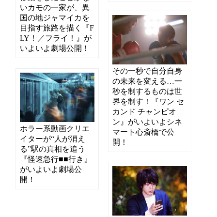
いカモの一家が、異
国の地ジャマイカを
目指す旅路を描く『F
LY！／フライ！』が
いよいよ劇場公開！
その一秒で自分自身
の未来を変える…一
秒を制するものは世
界を制す！『ワン セ
カンド チャンピオ
ン』がいよいよシネ
ホラー系動画クリエ
マート心斎橋で公
イターが“人が消え
開！
る”駅の真相を追う
『怪速急行■■行き』
がいよいよ劇場公
開！