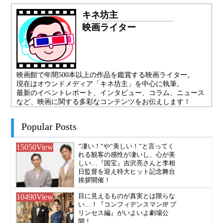
キネ坊主
映画ライター
映画館で年間500本以上の作品を鑑賞する映画ライター。
現在はオウンドメディア「キネ坊主」を中心に執筆。
最新のイベントレポート、インタビュー、コラム、ニュース
など、映画に関する多彩なコンテンツをお伝えします！
Popular Posts
15050
View
”凄い！”や”美しい！”と言ってく
れる観客の感性が凄いし、心が美
しい…『国宝』吉沢亮さんと李相
日監督を迎え特大ヒット記念舞台
挨拶開催！
10490
View
目に見えるものが真実とは限らな
い…！『コンフィデンスマンJP プ
リンセス編』がいよいよ劇場公
開！