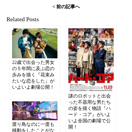
< 前の記事へ
Related Posts
22歳で出会った男女
の５年間に及ぶ恋の
歩みを描く『花束み
たいな恋をした』が
いよいよ劇場公開！
謎のロボットと出会
った不器用な男たち
の姿を描く物語『ハ
ード・コア』がいよ
いよ全国の劇場で公
渡り鳥なのに一度も
開！
移動をしたことがな